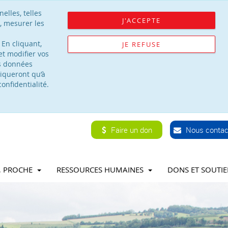
elles, telles
J'ACCEPTE
, mesurer les
 En cliquant,
JE REFUSE
t modifier vos
os données
iqueront qu’à
onfidentialité.
Faire un don
Nous contac
T, PROCHE
RESSOURCES HUMAINES
DONS ET SOUTI