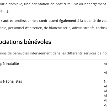
ur à domicile, une orientation en post cure,
ou hébergement de
SSR
e, …).
 autres professionnels contribuent également à la qualité de vot
cie, personnel d’entretien, de blanchisserie, administratifs, techni
ociations bénévoles
ions de bénévoles interviennent dans les différents services de no
 périnatalité
A
A
ns Néphalistes
N
A
A
A
V
Vi