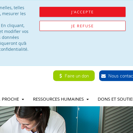
elles, telles
J'ACCEPTE
, mesurer les
 En cliquant,
JE REFUSE
t modifier vos
os données
iqueront qu’à
onfidentialité.
Faire un don
Nous contac
T, PROCHE
RESSOURCES HUMAINES
DONS ET SOUTI