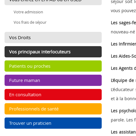
séjour soit
vous pouvez
Votre admission
Vos frais de séjour
Les sages-
nouveau-né 
Vos Droits
Les Infirmie
Vos principaux interlocuteurs
Les Aides-S
Patients ou proches
Les Agents d
Future maman
L’équipe de 
L’éducateur 
En consultation
et à la bonn
Professionnels de santé
Les psychol
parole. Les 
Trouver un praticien
Les assistan