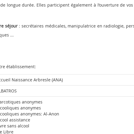
 longue durée. Elles participent également à l’ouverture de vos 
re séjour
: secrétaires médicales, manipulatrice en radiologie, pe
ques ...
tre établissement:
ccueil Naissance Arbresle (ANA)
LBATROS
arcotiques anonymes
lcooliques anonymes
lcooliques anonymes: Al-Anon
lcool assistance
ivre sans alcool
e Libre