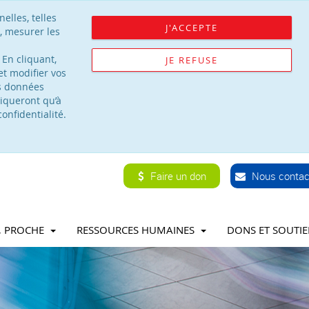
elles, telles
J'ACCEPTE
, mesurer les
 En cliquant,
JE REFUSE
t modifier vos
os données
iqueront qu’à
onfidentialité.
Faire un don
Nous contac
T, PROCHE
RESSOURCES HUMAINES
DONS ET SOUTI