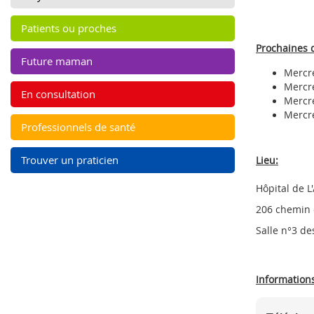
Patients ou proches
Prochaines 
Future maman
Mercre
Mercre
En consultation
Mercre
Mercre
Professionnels de santé
Trouver un praticien
Lieu:
Hôpital de L
206 chemin 
Salle n°3 de
Informations