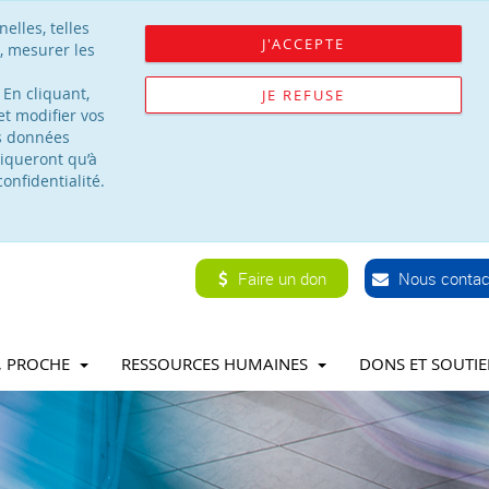
elles, telles
J'ACCEPTE
, mesurer les
 En cliquant,
JE REFUSE
t modifier vos
os données
iqueront qu’à
onfidentialité.
Faire un don
Nous contac
T, PROCHE
RESSOURCES HUMAINES
DONS ET SOUTI