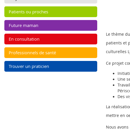
Patients ou proches
Future maman
Le thème du 
En consultation
patients et
culturelles 
Professionnels de santé
Ce projet c
Trouver un praticien
Initia
Une se
Travai
Périsc
Des vi
La réalisati
mettre en oe
Nous avons d