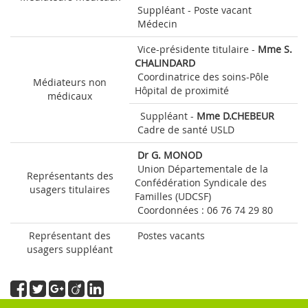
Suppléant - Poste vacant
Médecin
Vice-présidente titulaire
-
Mme S.
CHALINDARD
Coordinatrice des soins-Pôle
Médiateurs non
Hôpital de proximité
médicaux
Suppléant -
M
me D.CHEBEUR
Cadre
de santé
USLD
D
r G. MONOD
Union Départementale de la
Représentants des
Confédération Syndicale des
usagers titulaires
Familles (UDCSF
)
C
o
ordo
nnées : 06 7
6 74 29
80
Représentant des
Postes vacants
usagers suppléant