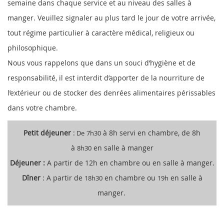
semaine dans chaque service et au niveau des salles à
manger. Veuillez signaler au plus tard le jour de votre arrivée,
tout régime particulier à caractère médical, religieux ou
philosophique.
Nous vous rappelons que dans un souci d’hygiène et de
responsabilité, il est interdit d’apporter de la nourriture de
l’extérieur ou de stocker des denrées alimentaires périssables
dans votre chambre.
Petit déjeuner
:
à 8h servi en chambre, de 8h
De
7h30
à
en salle à manger
8h30
Déjeuner :
A partir de 12h en chambre ou en salle à manger.
Dîner
: A partir de
en chambre ou
en salle à
18h30
19h
manger.