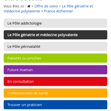
Vous êtes ici :
>
Offre de soins
>
Le Pôle gériatrie et
médecine polyvalente
>
France Alzheimer
Le Pôle addictologie
Le Pôle gériatrie et médecine polyvalente
Le Pôle périnatalité
Patients ou proches
Future maman
En consultation
Professionnels de santé
Trouver un praticien